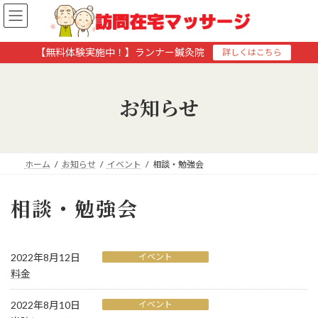
コ
ナ
ン
ビ
テ
ゲ
ン
ー
【無料体験実施中！】ランナー鍼灸院
詳しくはこちら
ツ
シ
へ
ョ
ス
ン
お知らせ
キ
に
ッ
移
プ
動
ホーム
お知らせ
イベント
相談・勉強会
相談・勉強会
2022年8月12日
イベント
料金
2022年8月10日
イベント