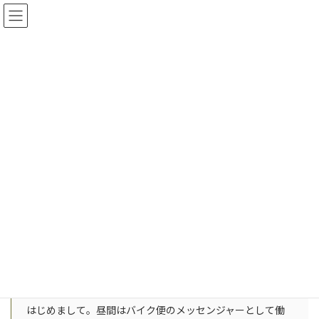
コ
ナ
ン
ビ
テ
ゲ
ン
ー
【無料体験実施中！】ランナー鍼灸院
詳しくはこちら
ツ
シ
へ
ョ
ス
ン
サンプルページ
キ
に
ッ
移
プ
動
ホーム
サンプルページ
これはサンプルページです。同じ位置に固定され、(多くのテーマ
では) サイトナビゲーションメニューに含まれる点がブログ投稿と
は異なります。まずは、サイト訪問者に対して自分のことを説明
する自己紹介ページを作成するのが一般的です。たとえば以下の
ようなものです。
はじめまして。昼間はバイク便のメッセンジャーとして働